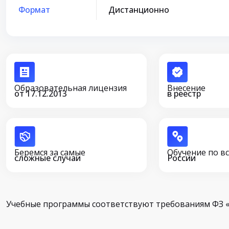
Формат
Дистанционно
Образовательная лицензия
Внесение
от 17.12.2013
в реестр
Беремся за самые
Обучение по в
сложные случаи
России
Учебные программы соответствуют требованиям ФЗ «