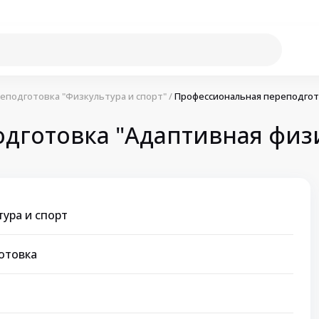
еподготовка "Физкультура и спорт"
/
Профессиональная переподгото
готовка "Адаптивная физи
ура и спорт
отовка