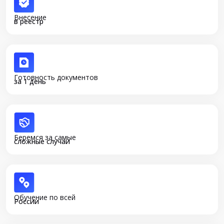
Внесение
в реестр
Готовность документов
за 1 день
Беремся за самые
сложные случаи
Обучение по всей
России