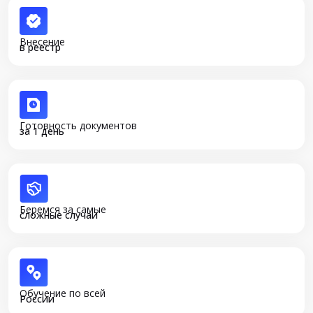
Внесение
в реестр
Готовность документов
за 1 день
Беремся за самые
сложные случаи
Обучение по всей
России