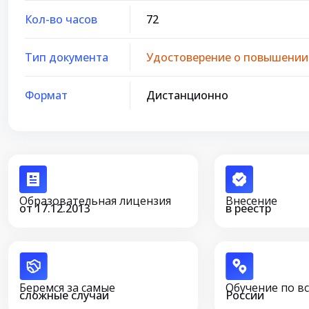
Кол-во часов
72
Тип документа
Удостоверение о повышении
Формат
Дистанционно
Образовательная лицензия
Внесение
от 17.12.2013
в реестр
Беремся за самые
Обучение по в
сложные случаи
России