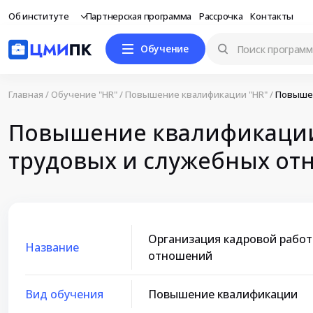
Об институте
Партнерская программа
Рассрочка
Контакты
Обучение
Главная
/
Обучение "HR"
/
Повышение квалификации "HR"
/
Повышен
Повышение квалификации 
трудовых и служебных от
Организация кадровой работ
Название
отношений
Вид обучения
Повышение квалификации