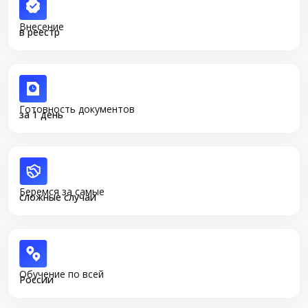
Внесение
в реестр
Готовность документов
за 1 день
Беремся за самые
сложные случаи
Обучение по всей
России