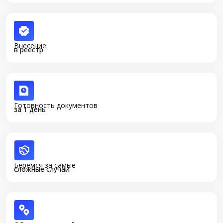
Внесение
в реестр
Готовность документов
за 1 день
Беремся за самые
сложные случаи