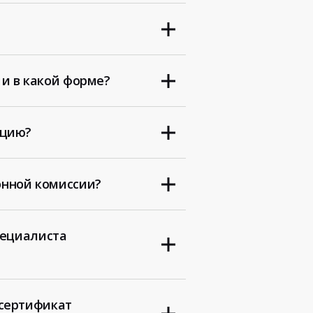
и в какой форме?
ацию?
нной комиссии?
пециалиста
 сертификат