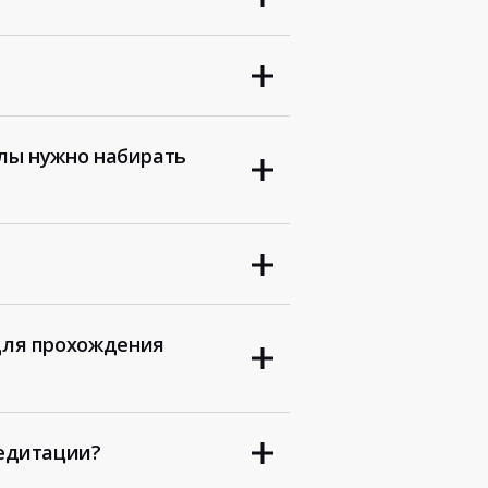
ллы нужно набирать
для прохождения
едитации?