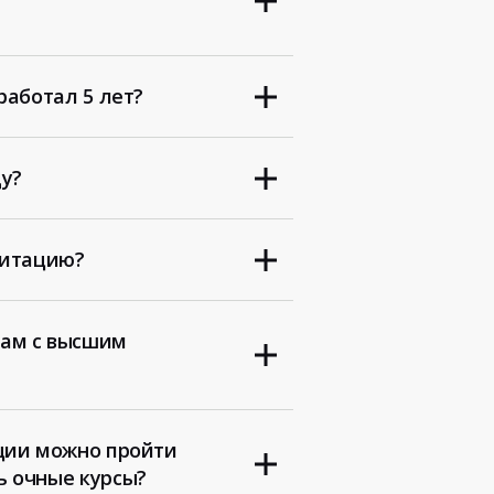
работал 5 лет?
ду?
дитацию?
там с высшим
ции можно пройти
ь очные курсы?