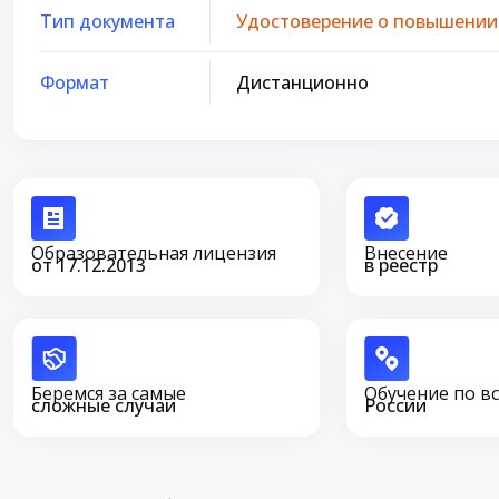
Тип документа
Удостоверение о повышении
Формат
Дистанционно
Образовательная лицензия
Внесение
от 17.12.2013
в реестр
Беремся за самые
Обучение по в
сложные случаи
России