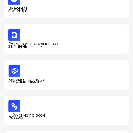
Внесение
в реестр
Готовность документов
за 1 день
Беремся за самые
сложные случаи
Обучение по всей
России