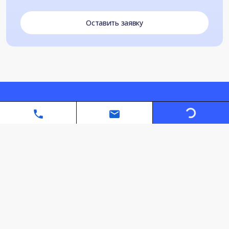
Оставить заявку
Loading...
Автономная некоммерческая организация дополнительного
профессионального образования «Санкт-Петербургский
межотраслевой институт повышения квалификации»
info@spmipk.com
+7 (999) 768-06-15
info@spmipk.com
+7 (999) 768-06-15
Политика конфиденциальности