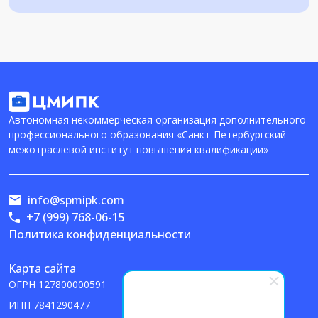
Автономная некоммерческая организация дополнительного
профессионального образования «Санкт-Петербургский
межотраслевой институт повышения квалификации»
info@spmipk.com
+7 (999) 768-06-15
Политика конфиденциальности
Карта сайта
ОГРН
127800000591
ИНН
7841290477