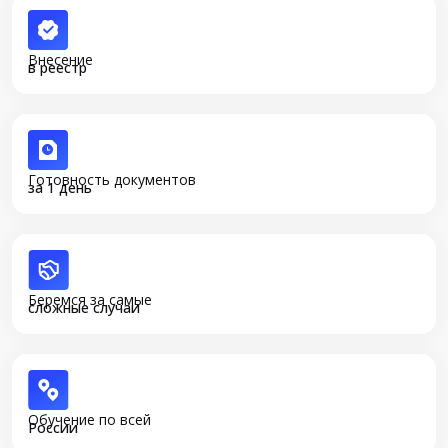
Внесение
в реестр
Готовность документов
за 1 день
Беремся за самые
сложные случаи
Обучение по всей
России