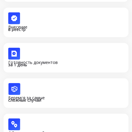
Внесение
в реестр
Готовность документов
за 1 день
Беремся за самые
сложные случаи