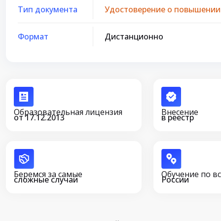
Тип документа
Удостоверение о повышении
Формат
Дистанционно
Образовательная лицензия
Внесение
от 17.12.2013
в реестр
Беремся за самые
Обучение по в
сложные случаи
России