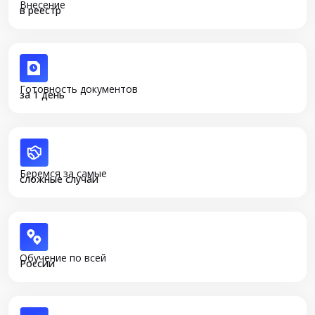
Внесение
в реестр
Готовность документов
за 1 день
Беремся за самые
сложные случаи
Обучение по всей
России