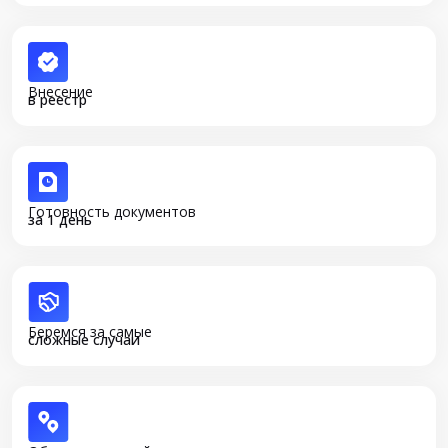
Внесение
в реестр
Готовность документов
за 1 день
Беремся за самые
сложные случаи