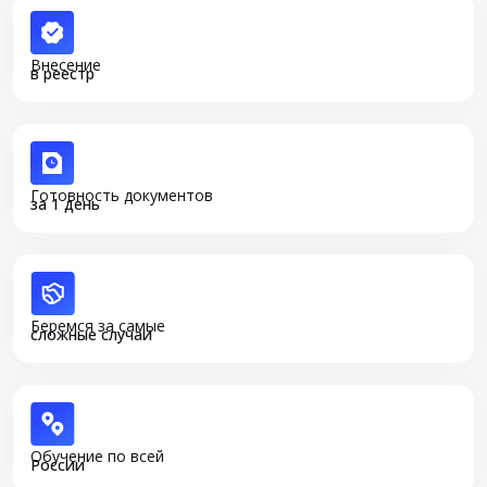
Внесение
в реестр
Готовность документов
за 1 день
Беремся за самые
сложные случаи
Обучение по всей
России