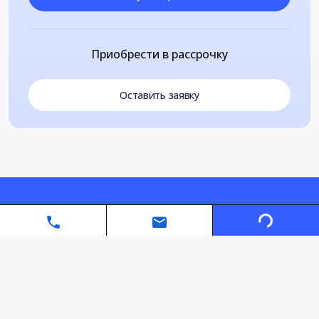
Приобрести в рассрочку
Оставить заявку
Loading...
Автономная некоммерческая организация дополнительного
профессионального образования «Санкт-Петербургский
межотраслевой институт повышения квалификации»
info@spmipk.com