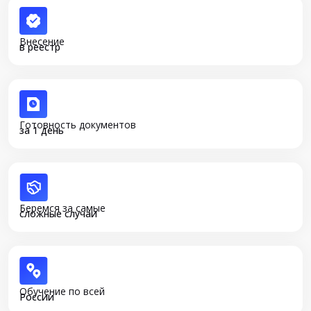
Внесение
в реестр
Готовность документов
за 1 день
Беремся за самые
сложные случаи
Обучение по всей
России