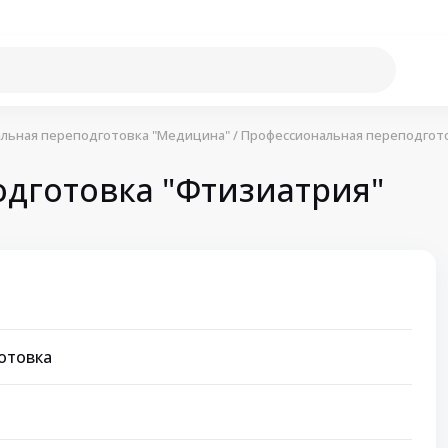
льная переподготовка "Медицина"
/
Профессиональная переподгот
дготовка "Фтизиатрия"
отовка