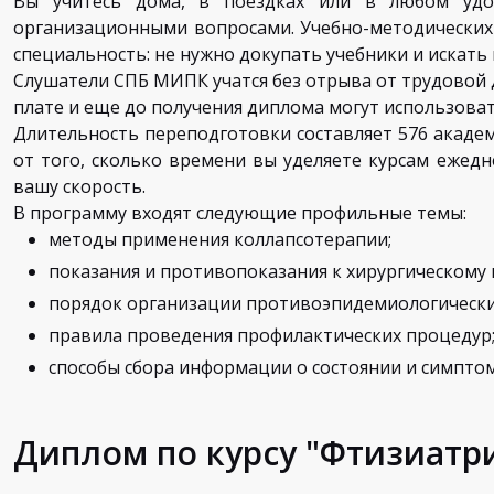
Вы учитесь дома, в поездках или в любом удо
организационными вопросами. Учебно-методических
специальность: не нужно докупать учебники и искат
Слушатели СПБ МИПК учатся без отрыва от трудовой д
плате и еще до получения диплома могут использоват
Длительность переподготовки составляет 576 академ
от того, сколько времени вы уделяете курсам ежедн
вашу скорость.
В программу входят следующие профильные темы:
методы применения коллапсотерапии;
показания и противопоказания к хирургическому
порядок организации противоэпидемиологически
правила проведения профилактических процедур
способы сбора информации о состоянии и симптом
Диплом по курсу "Фтизиатр