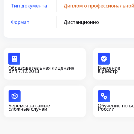
Тип документа
Диплом о профессиональной
Формат
Дистанционно
Образовательная лицензия
Внесение
от 17.12.2013
в реестр
Беремся за самые
Обучение по в
сложные случаи
России