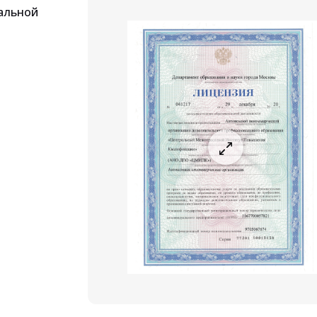
альной
ествление
ости