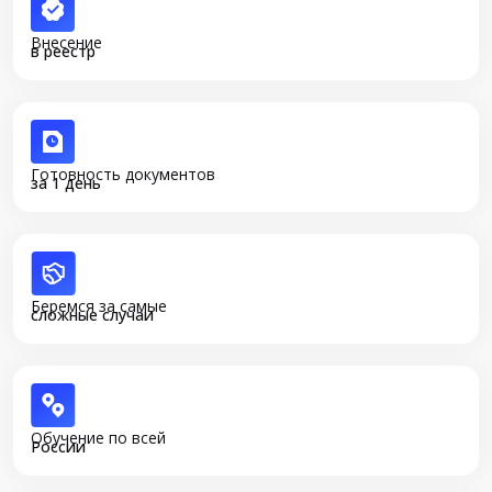
Внесение
в реестр
Готовность документов
за 1 день
Беремся за самые
сложные случаи
Обучение по всей
России