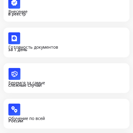
Внесение
в реестр
Готовность документов
за 1 день
Беремся за самые
сложные случаи
Обучение по всей
России