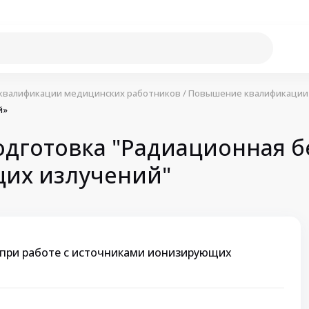
квалификации медицинских работников
/
Повышение квалификации 
й»
дготовка "Радиационная бе
их излучений"
 при работе с источниками ионизирующих