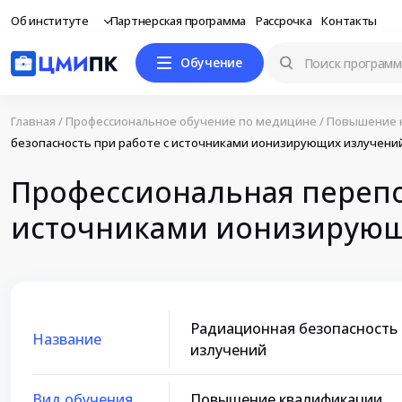
Об институте
Партнерская программа
Рассрочка
Контакты
Обучение
Главная
/
Профессиональное обучение по медицине
/
Повышение 
безопасность при работе с источниками ионизирующих излучени
Профессиональная перепо
источниками ионизирующ
Радиационная безопасность
Название
излучений
Вид обучения
Повышение квалификации