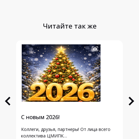
Читайте так же
С новым 2026!
С
Коллеги, друзья, партнеры! От лица всего
Ув
коллектива ЦМИПК…
тр