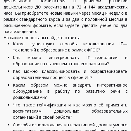
деятельности воспитателя в речевом развитии
дошкольников ДО рассчитаны на 72 и 144 академических
часа. Вы приобретете новые навыки через месяц и неделю в
рамках стандартного курса и за два с половиной месяца в
расширенном формате, если будете уделять учебе по два
часа ежедневно.
На
какие
вопросы
вы
найдете
ответы
:
Какие
существуют
способы
использования
IT
—
технологий
в
образование
в
рамках
ФГОС
?
Как
можно
интегрировать
IT
—
технологии
в
образование
на
нынешнем
этапе
его
развития
?
Как
можно
классифицировать
и
охарактеризовать
образовательный
процесс
в
сфере
ИТ
?
Каким
образом
можно
внедрять
интерактивное
оборудование
в
работу
по
развитию
речи
с
дошкольниками
?
Что
такое
геймификация
и
как
можно
её
применять
воспитателям
дошкольных
образовательных
организаций
в
своей
работе
?
Способы
использования
интерактивной
доски
и
умного
стола
для
речевого
развития
детей
дошкольного