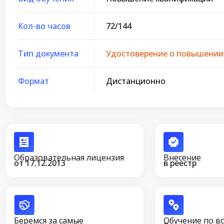
Кол-во часов
72/144
Тип документа
Удостоверение о повышении
Формат
Дистанционно
Образовательная лицензия
Внесение
от 17.12.2013
в реестр
Беремся за самые
Обучение по в