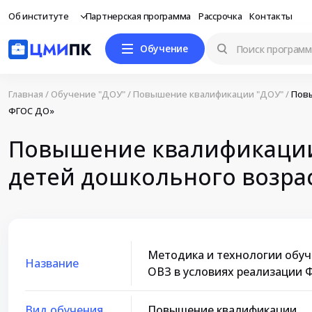
Об институте
Партнерская программа
Рассрочка
Контакты
Обучение
Главная
/
Обучение "ДОУ"
/
Повышение квалификации "ДОУ"
/
Повы
ФГОС ДО»
Повышение квалификации 
детей дошкольного возрас
Методика и технологии обуч
Название
ОВЗ в условиях реализации
Вид обучения
Повышение квалификации