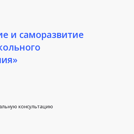
ие и саморазвитие
кольного
ния»
альную консультацию