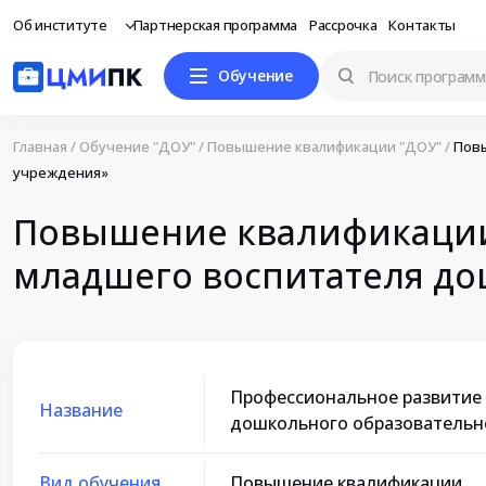
Об институте
Партнерская программа
Рассрочка
Контакты
Обучение
Главная
/
Обучение "ДОУ"
/
Повышение квалификации "ДОУ"
/
Повы
учреждения»
Повышение квалификации
младшего воспитателя до
Профессиональное развитие
Название
дошкольного образовательн
Вид обучения
Повышение квалификации