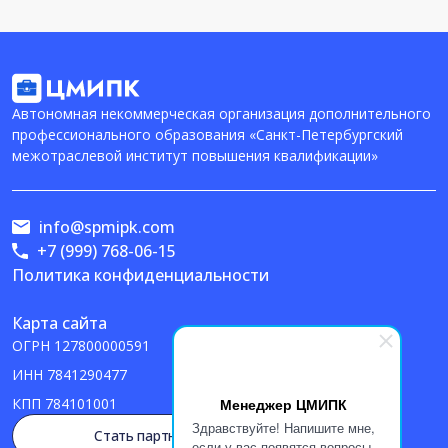
Автономная некоммерческая организация дополнительного
профессионального образования «Санкт-Петербургский
межотраслевой институт повышения квалификации»
info@spmipk.com
+7 (999) 768-06-15
Политика конфиденциальности
Карта сайта
ОГРН
127800000591
ИНН
7841290477
Менеджер ЦМИПК
КПП
784101001
Здравствуйте! Напишите мне,
Стать партнером
если у вас появятся вопросы.