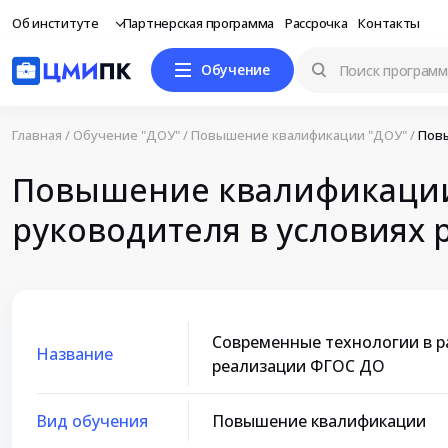
Об институте
Партнерская программа
Рассрочка
Контакты
Обучение
Главная
/
Обучение "ДОУ"
/
Повышение квалификации "ДОУ"
/
Повы
Повышение квалификации
руководителя в условиях
Современные технологии в р
Название
реализации ФГОС ДО
Вид обучения
Повышение квалификации