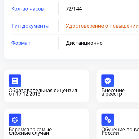
Кол-во часов
72/144
Тип документа
Удостоверение о повышении
Формат
Дистанционно
Образовательная лицензия
Внесение
от 17.12.2013
в реестр
Беремся за самые
Обучение по в
сложные случаи
России