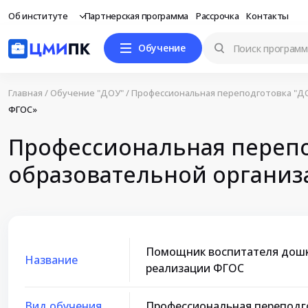
Об институте
Партнерская программа
Рассрочка
Контакты
Обучение
Главная
/
Обучение "ДОУ"
/
Профессиональная переподготовка "Д
ФГОС»
Профессиональная переп
образовательной организ
Помощник воспитателя дошк
Название
реализации ФГОС
Вид обучения
Профессиональная переподг