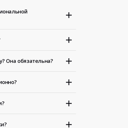
сиональной
?
у? Она обязательна?
ионно?
и?
ки?