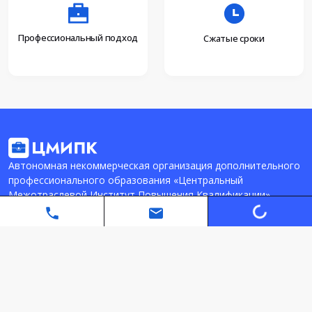
Профессиональный подход
Сжатые сроки
Автономная некоммерческая организация дополнительного
профессионального образования «Центральный
Межотраслевой Институт Повышения Квалификации»
Loading...
info@spmipk.com
+7 (999) 768-06-15
Политика конфиденциальности
Карта сайта