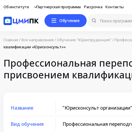
Об институте
Партнерская программа
Рассрочка
Контакты
Обучение
Главная
/
Все направления
/
Обучение "Юриспруденция"
/
Професс
квалификации «Юрисконсульт»»
Профессиональная перепо
присвоением квалификац
Название
"Юрисконсульт организации"
Вид обучения
Профессиональная переподг