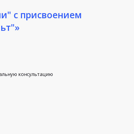
и" с присвоением
ьт"»
альную консультацию