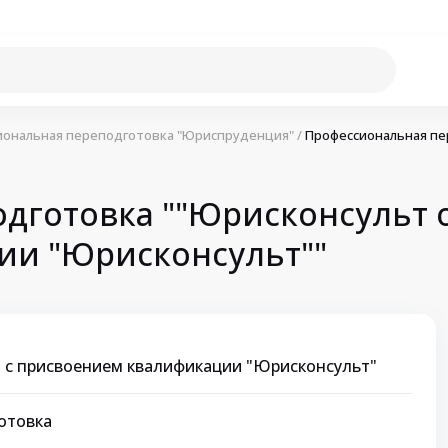
иональная переподготовка "Юриспруденция"
/
Профессиональная пе
дготовка ""Юрисконсульт 
ии "Юрисконсульт""
 с присвоением квалификации "Юрисконсульт"
отовка