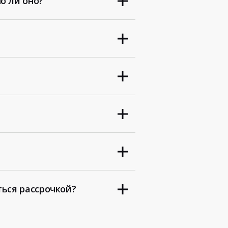
о ли оно?
ться рассрочкой?