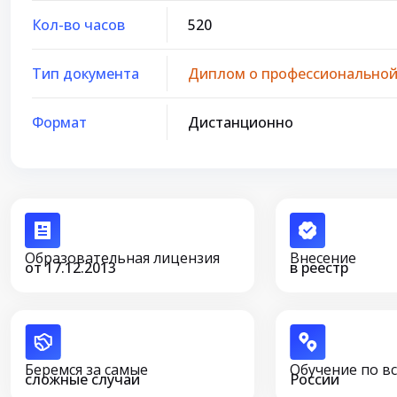
Кол-во часов
520
Тип документа
Диплом о профессиональной
Формат
Дистанционно
Образовательная лицензия
Внесение
от 17.12.2013
в реестр
Беремся за самые
Обучение по в
сложные случаи
России