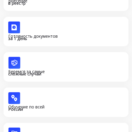
Внесение
в реестр
Готовность документов
за 1 день
Беремся за самые
сложные случаи
Обучение по всей
России