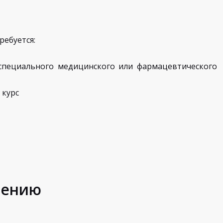
ребуется:
 специального медицинского или фармацевтического
 курс
шению