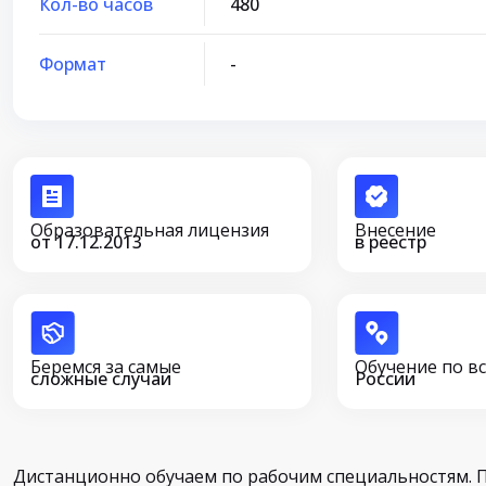
Кол-во часов
480
Формат
-
Образовательная лицензия
Внесение
от 17.12.2013
в реестр
Беремся за самые
Обучение по в
сложные случаи
России
Дистанционно обучаем по рабочим специальностям. 