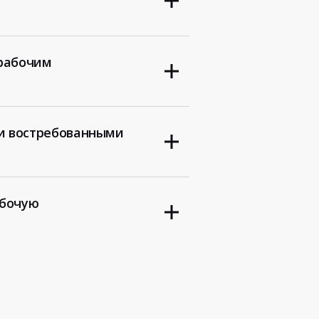
 рабочим
и востребованными
абочую