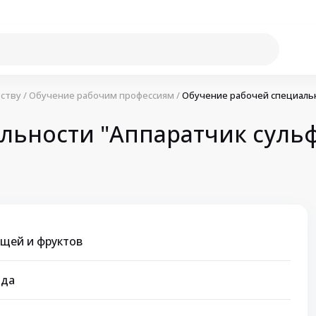
ству
/
Обучение рабочим профессиям
/
Обучение рабочей специальн
льности "Аппаратчик суль
щей и фруктов
яда