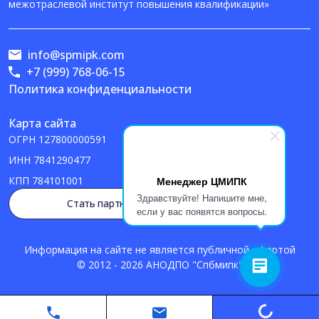
межотраслевой институт повышения квалификации»
info@spmipk.com
+7 (999) 768-06-15
Политика конфиденциальности
Карта сайта
ОГРН
127800000591
ИНН
7841290477
Менеджер ЦМИПК
КПП
784101001
Здравствуйте! Напишите мне,
Стать партнером
если у вас появятся вопросы.
Информация на сайте не является публичной офертой
© 2012 - 2026 АНОДПО "Спбмипк"
Loading...