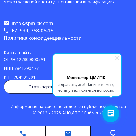
межотраслевой институт повышения квалификации»
info@spmipk.com
+7 (999) 768-06-15
Политика конфиденциальности
Карта сайта
ОГРН
127800000591
ИНН
7841290477
Менеджер ЦМИПК
КПП
784101001
Здравствуйте! Напишите мне,
Стать партнером
если у вас появятся вопросы.
Информация на сайте не является публичной офертой
© 2012 - 2026 АНОДПО "Спбмипк"
Loading...