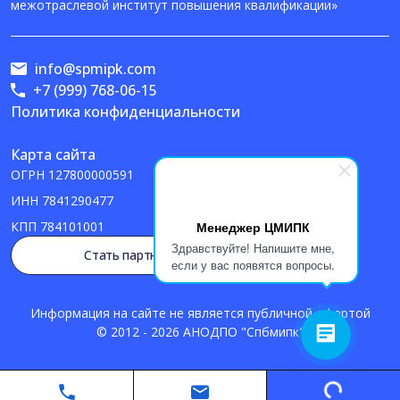
межотраслевой институт повышения квалификации»
info@spmipk.com
+7 (999) 768-06-15
Политика конфиденциальности
Карта сайта
ОГРН
127800000591
ИНН
7841290477
Менеджер ЦМИПК
КПП
784101001
Здравствуйте! Напишите мне,
Стать партнером
если у вас появятся вопросы.
Информация на сайте не является публичной офертой
© 2012 - 2026 АНОДПО "Спбмипк"
Loading...