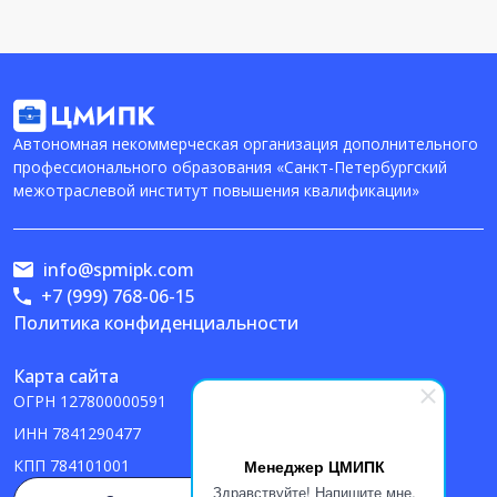
Автономная некоммерческая организация дополнительного
профессионального образования «Санкт-Петербургский
межотраслевой институт повышения квалификации»
info@spmipk.com
+7 (999) 768-06-15
Политика конфиденциальности
Карта сайта
ОГРН
127800000591
ИНН
7841290477
Менеджер ЦМИПК
КПП
784101001
Здравствуйте! Напишите мне,