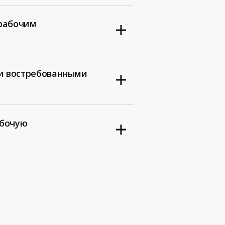
 рабочим
и востребованными
абочую