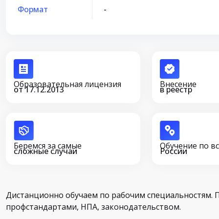
Формат
-
Образовательная лицензия
Внесение
от 17.12.2013
в реестр
Беремся за самые
Обучение по в
сложные случаи
России
Дистанционно обучаем по рабочим специальностям. 
профстандартами, НПА, законодательством.