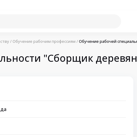
ству
/
Обучение рабочим профессиям
/
Обучение рабочей специаль
льности "Сборщик деревян
яда