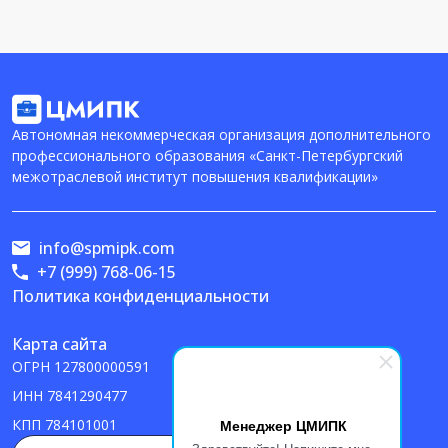
Автономная некоммерческая организация дополнительного
профессионального образования «Санкт-Петербургский
межотраслевой институт повышения квалификации»
info@spmipk.com
+7 (999) 768-06-15
Политика конфиденциальности
Карта сайта
ОГРН
127800000591
ИНН
7841290477
Менеджер ЦМИПК
КПП
784101001