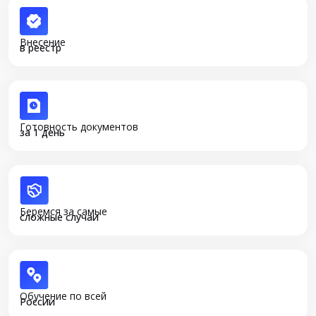
Внесение
в реестр
Готовность документов
за 1 день
Беремся за самые
сложные случаи
Обучение по всей
России