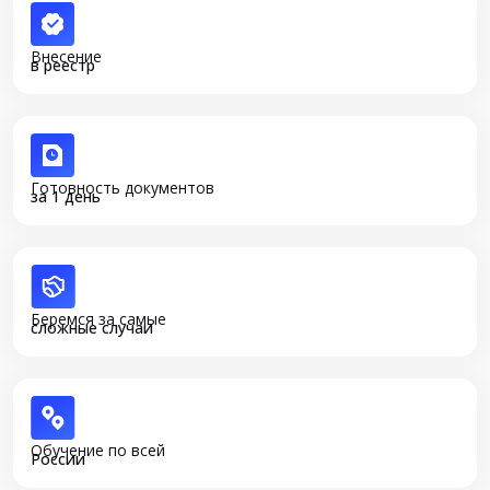
Внесение
в реестр
Готовность документов
за 1 день
Беремся за самые
сложные случаи
Обучение по всей
России