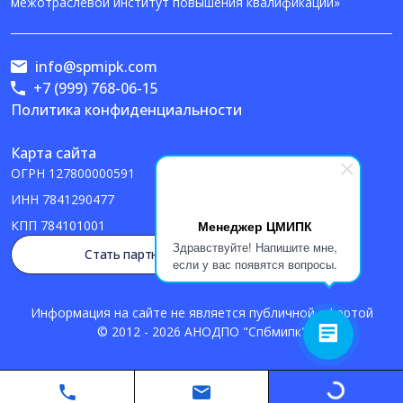
межотраслевой институт повышения квалификации»
info@spmipk.com
+7 (999) 768-06-15
Политика конфиденциальности
Карта сайта
ОГРН
127800000591
ИНН
7841290477
Менеджер ЦМИПК
КПП
784101001
Здравствуйте! Напишите мне,
Стать партнером
если у вас появятся вопросы.
Информация на сайте не является публичной офертой
© 2012 - 2026 АНОДПО "Спбмипк"