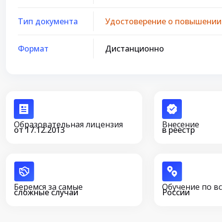
Тип документа
Удостоверение о повышении
Формат
Дистанционно
Образовательная лицензия
Внесение
от 17.12.2013
в реестр
Беремся за самые
Обучение по в
сложные случаи
России