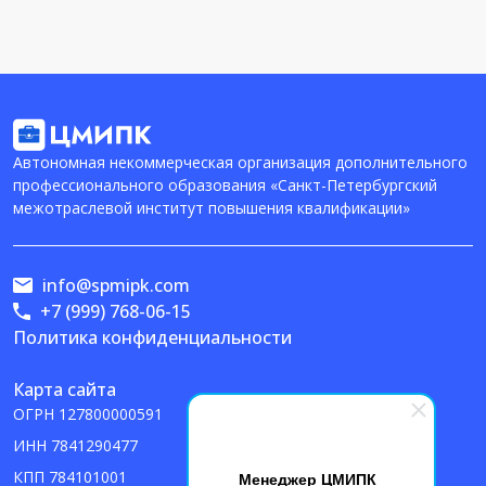
Автономная некоммерческая организация дополнительного
профессионального образования «Санкт-Петербургский
межотраслевой институт повышения квалификации»
info@spmipk.com
+7 (999) 768-06-15
Политика конфиденциальности
Карта сайта
ОГРН
127800000591
ИНН
7841290477
КПП
784101001
Менеджер ЦМИПК