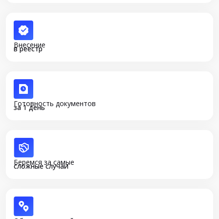
Внесение
в реестр
Готовность документов
за 1 день
Беремся за самые
сложные случаи