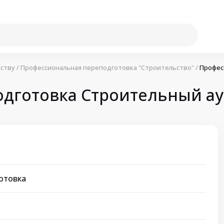
ству
/
Профессиональная переподготовка "Cтроительство"
/
Профес
дготовка Строительный а
отовка