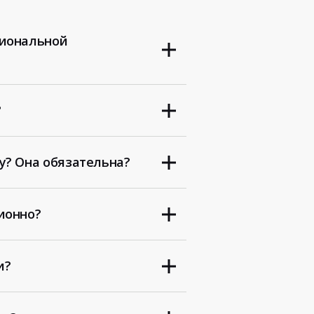
сиональной
?
у? Она обязательна?
ионно?
и?