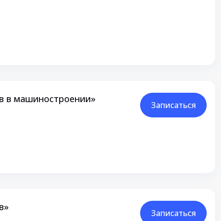
тв в машиностроении»
Записаться
в»
Записаться