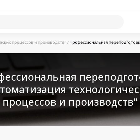
еских процессов и производств"
/
Профессиональная переподготовка
фессиональная переподгот
втоматизация технологичес
процессов и производств"