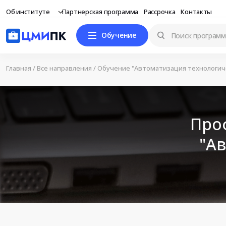
Об институте
Партнерская программа
Рассрочка
Контакты
Обучение
Главная
/
Все направления
/
Обучение "Автоматизация технологич
Про
"А