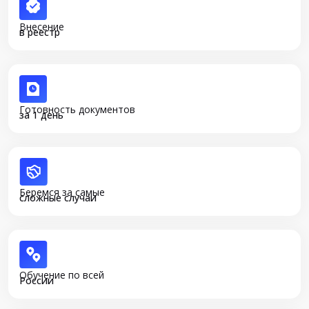
Внесение
в реестр
Готовность документов
за 1 день
Беремся за самые
сложные случаи
Обучение по всей
России