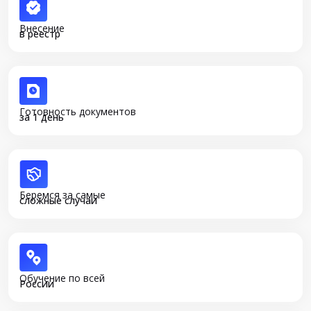
Внесение
в реестр
Готовность документов
за 1 день
Беремся за самые
сложные случаи
Обучение по всей
России