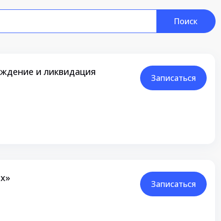
Поиск
еждение и ликвидация
Записаться
ях»
Записаться