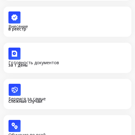
Внесение
в реестр
Готовность документов
за 1 день
Беремся за самые
сложные случаи
Обучение по всей